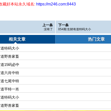
收藏好本站永久域名:
https://m246.com:8443
上一条
下一条
没有了
054期:生财有道特码大小
相关文章
热门文章
财有道特码大小
财有道野兽家畜
有道15码必中
财有道六肖中特
财有道七尾中特
财有道平特一肖
财有道特码大小
财有道野兽家畜