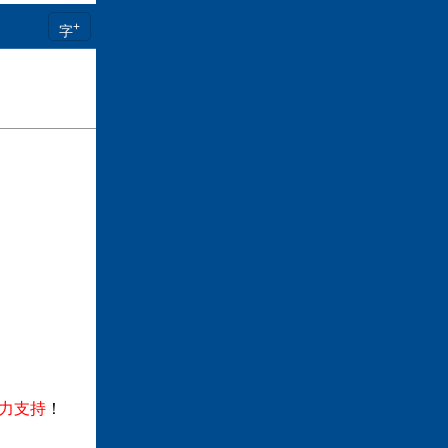
+
字
力支持
！