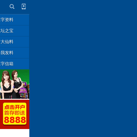
文字资料
镇坛之宝
黄大仙料
任我发料
红字信箱