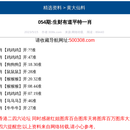
精选资料
>
黄大仙料
054期:生财有道平特一肖
2023/5/15 作者:308k.com 来源:网络转载 阅读：
89440
请收藏导航网址:
500308.com
一肖【鸡鸡鸡】开:??准
一肖【鸡鸡鸡】开:47准
肖【狗狗狗】开:18.30准
一肖【鼠鼠鼠】开:28准
肖【猴猴猴】开:20.32准
肖【猴猴猴】开:08.44准
肖【鸡鸡鸡】开:07.19准
一肖【马马马】开:46准
一肖【牛牛牛】开:27准
香港二四六论坛 同时感谢红姐图库百合图库天将图库百万图库大
四六提醒您:以上资料来自网络转载,请小心参考。